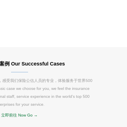
Our Successful Cases
，感受我们保险公估人员的专业，体验服务于世界500
se we choose for you, we feel the insurance
al staff, service experience in the world's top 500
erprises for your service.
立即前往 Now Go →