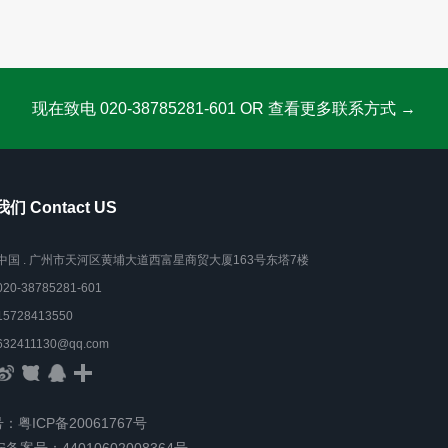
现在致电 020-38785281-601 OR 查看更多联系方式 →
们 Contact US
中国 . 广州市天河区黄埔大道西富星商贸大厦163号东塔7楼
020-38785281-601
15728413550
632411130@qq.com
：粤ICP备20061767号
备案号：44010602008364号