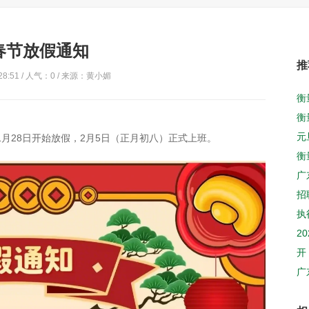
年春节放假通知
推
28:51 / 人气：
0
/ 来源：黄小媚
衡
元
1月28日开始放假，2月5日（正月初八）正式上班。
衡
招
执
2
开